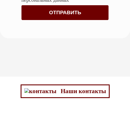
персональных данных
от 15 000 руб. (в
зависимости от
Представительство в
предметности,
суде
основания,
требований,
подсудности).
Наши контакты