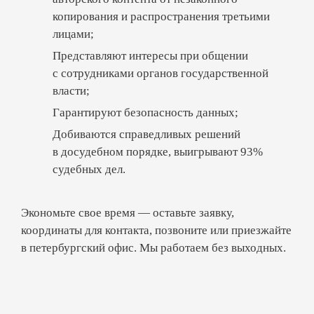
популярным, у автора встает вопрос
копирования и распространения третьими
о продвижении и защите интеллектуальных
лицами;
прав от притязаний. Чтобы защитить себя
Представляют интересы при общении
от проблем, нужно опираться на правовые
с сотрудниками органов государственной
основы, читать законы, консультироваться
власти;
у специалистов.
Гарантируют безопасность данных;
Добиваются справедливых решений
Что такое аудит блога
в досудебном порядке, выигрывают 93%
судебных дел.
Правовой аудит блога помогает
оптимизировать бизнес и исключить риски
Экономьте свое время — оставьте заявку,
при получении заработка.
координаты для контакта, позвоните или приезжайте
в петербургский офис. Мы работаем без выходных.
Юристы и адвокаты,
осуществляющие свою
деятельность на основании
партнерского соглашения с ООО «ТЫ