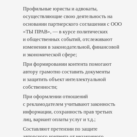
Владельца аккаунта могут поставить в тупик
Профильные юристы и адвокаты,
следующие ситуации:
осуществляющие свою деятельность на
основании партнерского соглашения с ООО
получение требований со стороны
«ТЫ ПРАВ», — в курсе политических
налоговой службы об уплате налога
с дохода, штрафа за его неуплату;
и общественных событий, отслеживают
изменения в законодательной, финансовой
обсуждение претензий о качестве
и экономической сфере;
контента, предъявленных
При формировании контента помогают
сотрудниками государственных
автору грамотно составить документы
специальных служб;
и защитить объект интеллектуальной
собственности;
споры с представителями торговых
При оформлении отношений
марок о законности размещения
с рекламодателем учитывают законность
информации;
информации, сохранность прав третьих
лиц, вариант оплаты услуг и т.д.;
конфликты с рекламодателями.
Составляют претензии по защите
Если блог действительно становится
авторского контента от незаконного