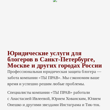
разместить рекламу, информацию
о партнерских программах. На данном этапе
развития площадки и появляются проблемы,
для разрешения которых требуется опытный
адвокат или юрист для блогеров.
Продвижение блога:
юридическая защита
Юридические услуги для
блогеров в Санкт-Петербурге,
Москве и других городах России
В некоторых случаях блогеры используют
Профессиональная юридическая защита блогера —
любые возможности для привлечения
забота компании «ТЫ ПРАВ». Мы сэкономим ваше
аудитории с целью заработка
время и успешно решим любые проблемы.
и не задумываются о том, что подобная
деятельность регламентируется целым рядом
Специалисты компании «ТЫ ПРАВ» работали
российских законов.
с Анастасией Ивлеевой, Юрием Хованским, Юлием
Онешко и другими звездами Инстаграма и Тик-ток.