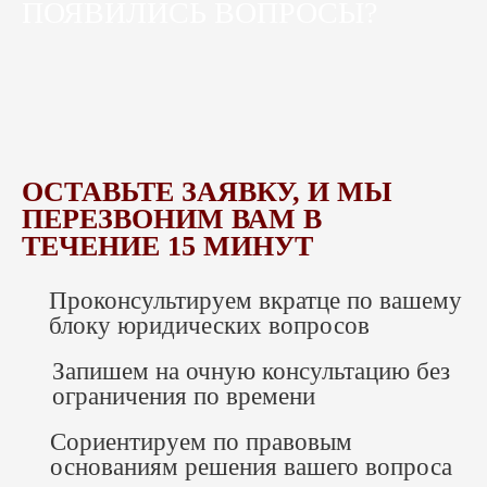
ПОЯВИЛИСЬ ВОПРОСЫ?
ПРАВ», проверяют деятельность
на предмет легальности контента
и нарушения законов о СМИ, рекламе,
защите детей от опасной информации
и др.;
корректируют договоры
ОСТАВЬТЕ ЗАЯВКУ, И МЫ
о сотрудничестве
ПЕРЕЗВОНИМ ВАМ В
с государственными, частными
ТЕЧЕНИЕ 15 МИНУТ
и прочими лицами, включая позиции
о комментариях в соцсетях, работе
Проконсультируем вкратце по вашему
команды фото-, видео-операторов,
блоку юридических вопросов
продюсеров и т.д.;
Запишем на очную консультацию без
дают рекомендации по легализации
ограничения по времени
и качеству контента (фото-
и видео- в instagram, права на музыку,
Сориентируем по правовым
графику в youtube и др.);
основаниям решения вашего вопроса