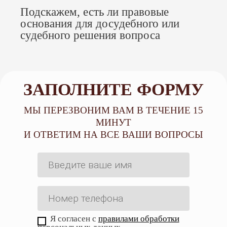
Подскажем, есть ли правовые
подтверждают или отвергают
основания для досудебного или
обоснованность претензий
судебного решения вопроса
со стороны Роскомнадзора, ФСБ
и других государственных органов
(на первом месте стоит правовая
защита блогера).
ЗАПОЛНИТЕ ФОРМУ
Цены на услуги юриста для
МЫ ПЕРЕЗВОНИМ ВАМ В ТЕЧЕНИЕ 15
блогера
МИНУТ
И ОТВЕТИМ НА ВСЕ ВАШИ ВОПРОСЫ
Услуга
Стоимость
Консультация юриста
5 000 руб.
Составление
от 5000 руб. (в
документа правового
зависимости от
Я согласен с
правилами обработки
характера
сложности).