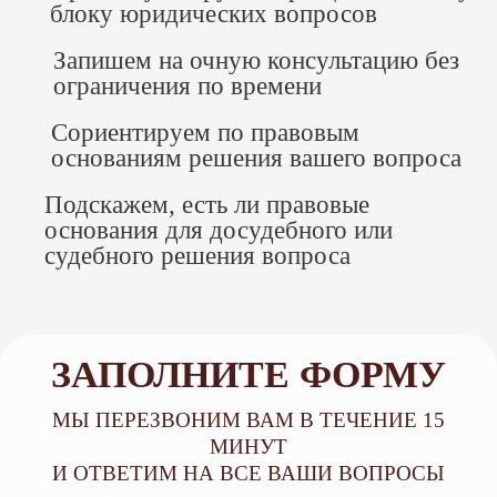
блоку юридических вопросов
Услуга
Стоимость
Запишем на очную консультацию без
ограничения по времени
Консультация адвоката
, с
которым ООО «ТЫ ПРАВ»
Сориентируем по правовым
5 000 руб
сотрудничает по партнерскому
основаниям решения вашего вопроса
соглашению,
Подскажем, есть ли правовые
основания для досудебного или
Составление документа
судебного решения вопроса
от 5 000 руб.
правового характера
Подготовка искового заявления,
от 10 000
жалобы на решение суда
руб.
ЗАПОЛНИТЕ ФОРМУ
МЫ ПЕРЕЗВОНИМ ВАМ В ТЕЧЕНИЕ 15
Представление интересов в суде
от 15 000
МИНУТ
первой инстанции
руб.
И ОТВЕТИМ НА ВСЕ ВАШИ ВОПРОСЫ