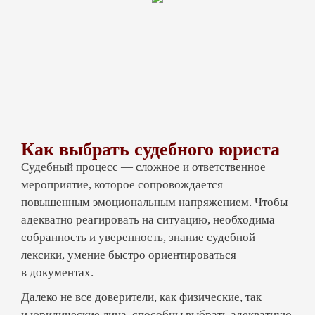
Что входит в услуги
адвоката по судебным
делам
Согласно п. 1 ст. 2 Федерального закона от 31
мая 2002 года № 63-ФЗ «Об адвокатской
деятельности и адвокатуре в Российской
Федерации», адвокат – профессиональный
Как выбрать судебного юриста
независимый советник по правовым
Судебный процесс — сложное и ответственное
вопросам. Услугами специалистов данного
мероприятие, которое сопровождается
профиля пользуются и физические, и
повышенным эмоциональным напряжением. Чтобы
юридические лица. Судебный адвокат
адекватно реагировать на ситуацию, необходима
действует от имени доверителя на основании
собранность и уверенность, знание судебной
доверенности.
лексики, умение быстро ориентироваться
в документах.
Адвокат по судебным делам:
Далеко не все доверители, как физические, так
и юридические лица, способны выбрать адекватную