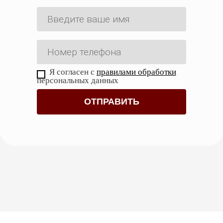
Представление интересов в суде
от 15 000
апелляционной инстанции
руб.
Представление интересов в суде
от 15 000
кассационной инстанции
руб.
Я согласен с
правилами обработки
персональных данных
Практика судебных
адвокатов, с которыми
ООО «ТЫ ПРАВ»
сотрудничает по
партнерскому соглашению,
Гражданские дела (бракоразводные
процессы, имущественные,
наследственные споры
, сделки с