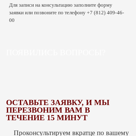
Для записи на консультацию заполните форму
составляет апелляционную,
кассационную жалобу, ходатайство.
заявки или позвоните по телефону +7 (812) 409-46-
00
Судебный адвокат:
стоимость услуги
ПОЯВИЛИСЬ ВОПРОСЫ?
*Адвокаты осуществляют свою деятельность
на основании партнерского соглашения с
ООО «ТЫ ПРАВ».
Размер гонорара оговаривается
индивидуально, зависит от характера,
ОСТАВЬТЕ ЗАЯВКУ, И МЫ
сложности и срочности дел.
ПЕРЕЗВОНИМ ВАМ В
ТЕЧЕНИЕ 15 МИНУТ
Примерные расценки можно посмотреть в
прайсе.
Проконсультируем вкратце по вашему