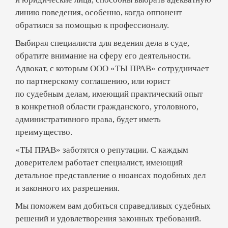
детально консультирует,
линию поведения, особенно, когда оппонент
обратился за помощью к профессионалу.
анализирует и готовит документы,
Выбирая специалиста для ведения дела в суде,
общается со свидетелями, судьями,
обратите внимание на сферу его деятельности.
прокурором, следователями, а
Адвокат, с которым ООО «ТЫ ПРАВ» сотрудничает
также представителями различных
по партнерскому соглашению, или юрист
организаций, инстанций, имеющих
по судебным делам, имеющий практический опыт
отношение к делу;
в конкретной области гражданского, уголовного,
административного права, будет иметь
ведет диалог с адвокатом
преимущество.
противоположной стороны;
«ТЫ ПРАВ» заботятся о репутации. С каждым
сопровождает доверителя в суде и
доверителем работает специалист, имеющий
участвует в заседаниях,
детальное представление о нюансах подобных дел
и законного их разрешения.
проводит обжалование судебного
Мы поможем вам добиться справедливых судебных
решения,
решений и удовлетворения законных требований.