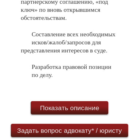
партнерскому соглашению, «под
ключ» по вновь открывшимся
обстоятельствам.
Составление всех необходимых
исков/жалоб/запросов для
представления интересов в суде.
Разработка правовой позиции
по делу.
описание
Судебный адвокат, с которым ООО «ТЫ
ПРАВ» сотрудничает по партнерскому
Задать вопрос адвокату* / юристу
соглашению, поможет защитить нарушенные
права при участии в гражданских,