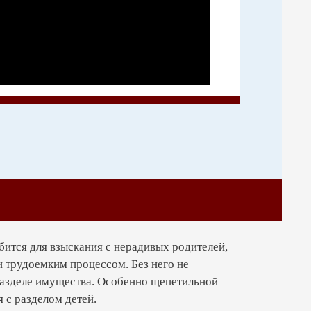
тными и трудоемкими процессами. И
е всегда. А сколько проблем возникает
 комплексов вопросов без юриста по
е отвлекаться от любимых хобби и
 к профессионалам.
ится для взыскания с нерадивых родителей,
я участвовать в судебных заседаниях,
и трудоемким процессом. Без него не
разделе имущества. Особенно щепетильной
я с разделом детей.