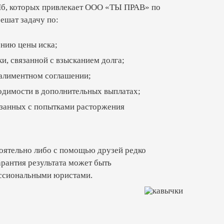
Пб, которых привлекает ООО «ТЫ ПРАВ» по
ешат задачу по:
рофессионалам. Ведь в подобных
 о супруге, ждущей ребенка.
нию цены иска;
положенных вам выплат от бывшего
, связанной с взысканием долга;
алиментном соглашении;
димости в дополнительных выплатах;
занных с попытками расторжения
оятельно либо с помощью друзей редко
арантия результата может быть
ессиональными юристами.