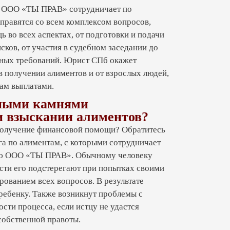
окажут компетентную помощь в
и ООО «ТЫ ПРАВ» сотрудничает по
мся справедливого решения –
правятся со всем комплексом вопросов,
 во всех аспектах, от подготовки и подачи
сков, от участия в судебном заседании до
нных требований. Юрист СПб окажет
получении алиментов и от взрослых людей,
ам выплатами.
тоимость
дными камнями
и взыскании алиментов?
 получение финансовой помощи? Обратитесь
га по алиментам, с которыми сотрудничает
 сложности).
ию ООО «ТЫ ПРАВ». Обычному человеку
ости его подстерегают при попытках своими
 от предметности, основания,
рованием всех вопросов. В результате
ребенку. Также возникнут проблемы с
сти процесса, если истцу не удастся
собственной правоты.