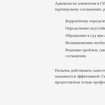
Адвокаты по алиментам в С
партнерскому соглашению, р
олучения алиментов для других родственников, звоните п
ые люди. Речь идет об одном из супругов, инвалиде, либо
Корректному определе
тво, и только с помощью специалиста можно добиться 
Определению неустойки
Обращению в суд при 
Возникновению необхо
Решению проблем, свя
соглашения.
Попытка действовать самост
оказывается эффективной. Г
предоставлена только проф