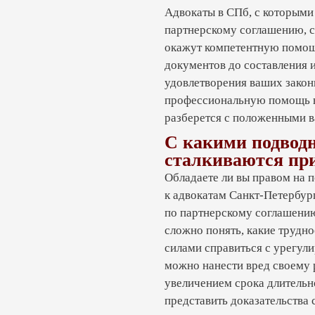
ивлекает ООО «ТЫ ПРАВ» по партнерскому соглашению, 
Адвокаты в СПб, с которым
исков или других важных документов. Мы всегда добивае
партнерскому соглашению, с
еменно окажутся на вашей банковской карточке.
окажут компетентную помощь
документов до составления и
удовлетворения ваших зако
о алиментам
профессиональную помощь в 
разберется с положенными в
С
С какими подво
сталкиваются пр
5 000 руб.
Обладаете ли вы правом на
к адвокатам Санкт-Петербур
актера
от 5000 руб. (в зависимости от
по партнерскому соглашен
сложно понять, какие трудн
от 15 000 руб. (в зависимости
силами справиться с урегули
требований, подсудности).
можно нанести вред своему 
увеличением срока длительно
представить доказательства 
ться услуги юриста по алиментам?