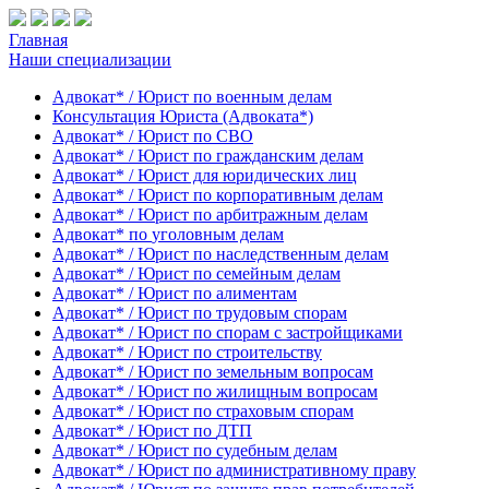
Главная
Наши специализации
Адвокат* / Юрист по
военным делам
Консультация Юриста (Адвоката*)
Адвокат* / Юрист по
СВО
Адвокат* / Юрист по
гражданским делам
Адвокат* / Юрист для
юридических лиц
Адвокат* / Юрист по
корпоративным делам
Адвокат* / Юрист по
арбитражным делам
Адвокат* по
уголовным делам
Адвокат* / Юрист по
наследственным делам
Адвокат* / Юрист по
семейным делам
Адвокат* / Юрист по
алиментам
Адвокат* / Юрист по
трудовым спорам
Адвокат* / Юрист по
спорам с застройщиками
Адвокат* / Юрист по
строительству
Адвокат* / Юрист по
земельным вопросам
Адвокат* / Юрист по
жилищным вопросам
Адвокат* / Юрист по
страховым спорам
Адвокат* / Юрист по
ДТП
Адвокат* / Юрист по
судебным делам
Адвокат* / Юрист по
административному праву