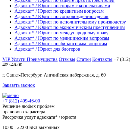
Адвокат* / Юрист по
защите прав потребителей
Адвокат* / Юрист по
спорам с кооперативами
Адвокат* / Юрист по
кредитным вопросам
Адвокат* / Юрист по
сопровождению сделок
Адвокат* / Юрист по
исполнительному производству
Адвокат* / Юрист по
экономическим преступлениям
Адвокат* / Юрист по
международному праву
Адвокат* / Юрист по
медицинским вопросам
Адвокат* / Юрист по
финансовым вопросам
Адвокат* / Юрист для
блогеров
VIP Услуги
Преимущества
Отзывы
Статьи
Контакты
+7 (812)
409-46-00
г. Санкт-Петербург, Английская набережная,
д. 60
Заказать звонок
+7 (812) 409-46-00
Решение любых проблем
правового характера
Рассрочка услуг адвоката* / юриста
10:00 - 22:00
БЕЗ выходных